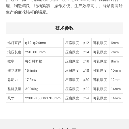
理、制造精良、结构紧凑、操作方便、生产效率高，并能够提高所
生产的麻花锚杆的强度。
技术参数
锚杆直径
φ12-φ24mm
压扁厚度
φ12
可轧厚度
6mm
滚压长度
250-600mm
压扁厚度
φ14
可轧厚度
7mm
效率
每分钟11根
压扁厚度
φ16
可轧厚度
8mm
扭花速度
15r/min
压扁厚度
φ18
可轧厚度
10mm
总动力
17.2kw
压扁厚度
φ20
可轧厚度
12mm
整机质量
3000kg
压扁厚度
φ22
可轧厚度
14mm
尺寸
2280×1500×1700mm
压扁厚度
φ24
可轧厚度
14mm