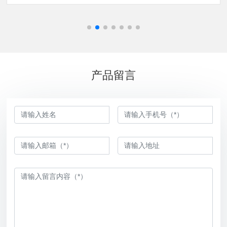
部和表面质量。在加工过程中产生的径向压缩应力可以显着提
高工件的疲劳强度和抗扭强度。这是一种节能，低耗的理想工
艺。全动滚丝机如何操作：1:调距。调好三轴距离，使三个滚丝
模之间的距离对于滚丝工件大致成等边三角形，并开启液压手
动档，调节油缸螺母靠塞,使活动导轨的滚丝模送过去时刚好碰
到被滚工件。
产品留言